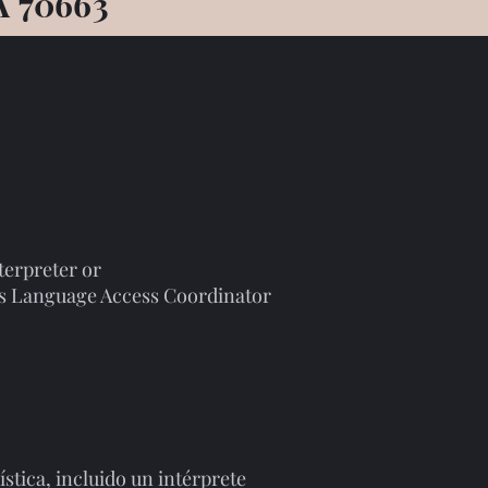
A 70663
terpreter or
t’s Language Access Coordinator
üística, incluido un intérprete