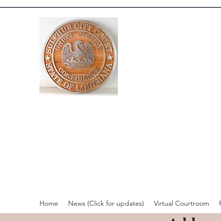
Home
News (Click for updates)
Virtual Courtroom