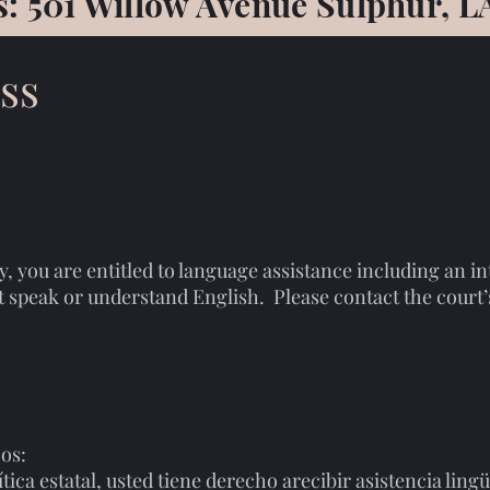
: 501 Willow Avenue Sulphur, L
ss
y, you are entitled to language assistance including an in
ot speak or understand English. Please contact the cour
cos:
lítica estatal, usted tiene derecho arecibir asistencia ling