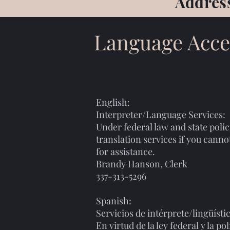
Address
Language Acce
English:
Interpreter/Language Services:
Under federal law and state polic
translation services if you cann
for assistance.
Brandy Hanson, Clerk
337-313-5296
Spanish:
Servicios de intérprete/lingüísti
En virtud de la ley federal y la po