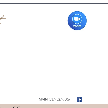
t
Defendants must attend
court in person if residing
within a 2 hour radius of
Sulphur City Court
MAIN (337) 527-7006