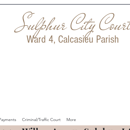
Sulphur City Cour
Ward 4
,
Calcasieu Parish
Payments
Criminal/Traffic Court
More